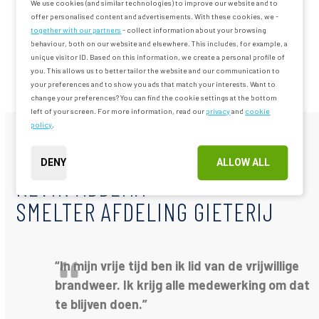
We use cookies (and similar technologies) to improve our website and to
offer personalised content and advertisements. With these cookies, we -
together with our partners
- collect information about your browsing
Ben je benieuwd naar de rest van het proces?
behaviour, both on our website and elsewhere. This includes, for example, a
unique visitor ID. Based on this information, we create a personal profile of
you. This allows us to better tailor the website and our communication to
ONZE POMPEN MONTEREN WIJ SAMEN
your preferences and to show you ads that match your interests. Want to
change your preferences? You can find the cookie settings at the bottom
left of your screen. For more information, read our
privacy
and
cookie
policy
.
DENY
ALLOW ALL
KEVIN ABBEMA
SMELTER AFDELING GIETERIJ
“In mijn vrije tijd ben ik lid van de vrijwillige
brandweer. Ik krijg alle medewerking om dat
te blijven doen.
”