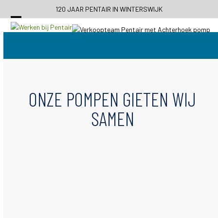
Skip
120 JAAR PENTAIR IN WINTERSWIJK
to
content
ONZE POMPEN GIETEN WIJ
SAMEN
R&D en Engineering afdeling