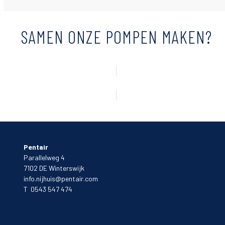
SAMEN ONZE POMPEN MAKEN?
BEKIJK ALLE VACATURES
Pentair
Parallelweg 4
7102 DE Winterswijk
info.nijhuis@pentair.com
T 0543 547 474