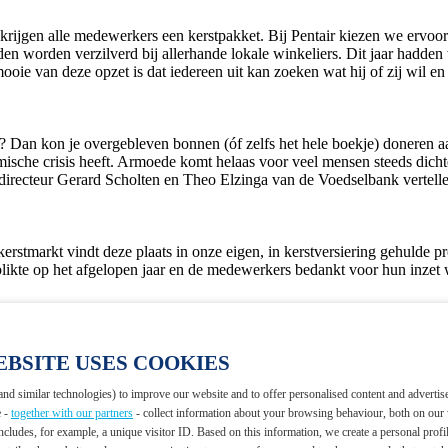
 krijgen alle medewerkers een kerstpakket. Bij Pentair kiezen we ervo
 worden verzilverd bij allerhande lokale winkeliers. Dit jaar hadden 
ie van deze opzet is dat iedereen uit kan zoeken wat hij of zij wil en
u? Dan kon je overgebleven bonnen (óf zelfs het hele boekje) doneren 
sche crisis heeft. Armoede komt helaas voor veel mensen steeds dicht
 directeur Gerard Scholten en Theo Elzinga van de Voedselbank vertell
rstmarkt vindt deze plaats in onze eigen, in kerstversiering gehulde pr
likte op het afgelopen jaar en de medewerkers bedankt voor hun inzet w
s in handen van de Disco Kings. Onder hun muzikale omlijsting kon al 
t mee? Dan kreeg je van ons een echte Pentair kerstmuts. Wil jij volgend
EBSITE USES COOKIES
nd similar technologies) to improve our website and to offer personalised content and adverti
e -
together with our partners
- collect information about your browsing behaviour, both on our
ncludes, for example, a unique visitor ID. Based on this information, we create a personal profi