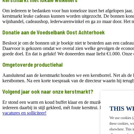
Kerstmarkt met lokale winkeliers
Om iedereen te bedanken voor hun tomeloze inzet het afgelopen jaar,
kerstmarkt leuke cadeaus kunnen worden uitgezocht. De bonnen konden
wijnhandel, cadeaushop, lederwarenwinkel en ga zo maar door. Het moo
Donatie aan de Voedselbank Oost Achterhoek
Besloot je om de bonnen uit je boekje niet te besteden aan een cadea
Daarvoor is gekozen omdat we overal zien welke gevolgen de economi
goede doel. En dat is gelukt! We doneerden maar liefst €1.000. Onze
Omgetoverde productiehal
Aansluitend aan de kerstmarkt houden we een kerstborrel. Net als de ke
kerstbomen. Na een korte toespraak van de directeur waarin hij terugb
Volgend jaar ook naar onze kerstmarkt?
Er stond een warm en koud buffet klaar en de muzikale omlijsting wa
iedereen daarbij in stijl gekleed, mét foute kersttrui. Had je die nie
THIS W
vacatures en solliciteer!
We use cookies (a
these cookies, w
elsewhere. This i