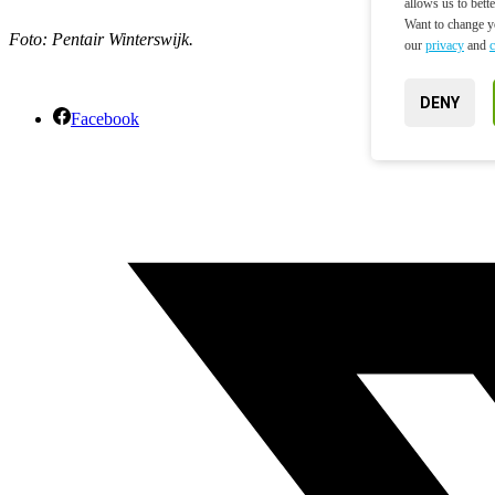
allows us to bett
Want to change yo
Foto: Pentair Winterswijk.
our
privacy
and
c
DENY
Facebook