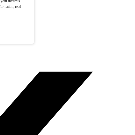
your interests.
formation, read