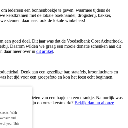
or om iedereen een bonnenboekje te geven, waarmee tijdens de
we kerstkramen met de lokale boekhandel, drogisterij, bakker,
 we steunen daarnaast ook de lokale winkeliers!
aan een goed doel. Dit jaar was dat de Voedselbank Oost Achterhoek.
erbij. Daarom wilden we graag een mooie donatie schenken aan dit
en daar meer over in
dit artikel
.
oductiehal. Denk aan een gezellige bar, statafels, kroonluchters en
as het tijd voor een groepsfoto en kon het feest echt beginnen.
het personeel genieten van een hapje en een drankje. Natuurlijk was
 jaar ook aanwezig zijn op onze kerstmarkt?
Bekijk dan nu al onze
sements. With
 website and
le of you. This