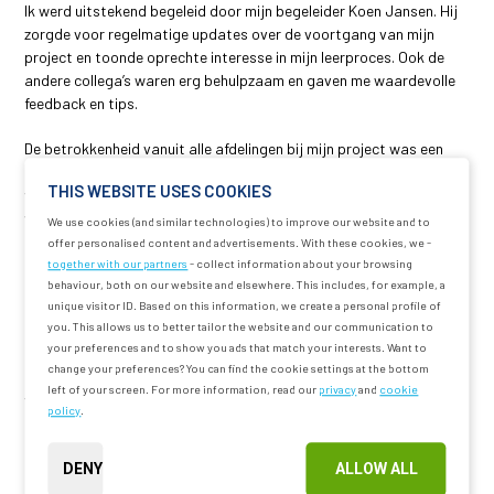
Ik werd uitstekend begeleid door mijn begeleider Koen Jansen. Hij
zorgde voor regelmatige updates over de voortgang van mijn
project en toonde oprechte interesse in mijn leerproces. Ook de
andere collega’s waren erg behulpzaam en gaven me waardevolle
feedback en tips.
De betrokkenheid vanuit alle afdelingen bij mijn project was een
groot pluspunt. Het project had immers raakvlakken met
THIS WEBSITE USES COOKIES
verschillende disciplines binnen het bedrijf. Iedereen had een
waardevolle bijdrage te leveren, wat resulteerde in een breed
We use cookies (and similar technologies) to improve our website and to
scala aan input en inzichten.
offer personalised content and advertisements. With these cookies, we -
together with our partners
- collect information about your browsing
behaviour, both on our website and elsewhere. This includes, for example, a
unique visitor ID. Based on this information, we create a personal profile of
you. This allows us to better tailor the website and our communication to
De belangrijkste leermomenten
your preferences and to show you ads that match your interests. Want to
change your preferences? You can find the cookie settings at the bottom
Naast de technische kennis over pompen en stromingsleer, heb ik
left of your screen. For more information, read our
privacy
and
cookie
veel geleerd over teamwork, projectmatig werken en
policy
.
communicatie. Het was een waardevolle ervaring om in zo’n groot
en professioneel bedrijf te werken, waar zoveel verschillende
DENY
ALLOW ALL
disciplines zo goed op elkaar ingespeeld zijn.”