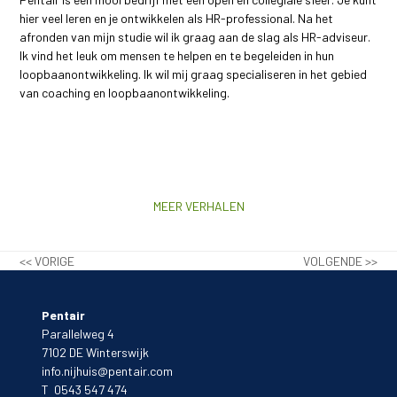
hier veel leren en je ontwikkelen als HR-professional. Na het
afronden van mijn studie wil ik graag aan de slag als HR-adviseur.
Ik vind het leuk om mensen te helpen en te begeleiden in hun
loopbaanontwikkeling. Ik wil mij graag specialiseren in het gebied
van coaching en loopbaanontwikkeling.
MEER VERHALEN
<< VORIGE
VOLGENDE >>
Pentair
Parallelweg 4
7102 DE Winterswijk
info.nijhuis@pentair.com
T 0543 547 474