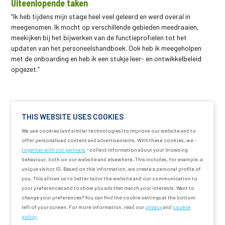
Uiteenlopende taken
“Ik heb tijdens mijn stage heel veel geleerd en werd overal in
meegenomen. Ik mocht op verschillende gebieden meedraaien,
meekijken bij het bijwerken van de functieprofielen tot het
updaten van het personeelshandboek. Ook heb ik meegeholpen
met de onboarding en heb ik een stukje leer- en ontwikkelbeleid
opgezet.”
Wat vond je het leukste aan je stage bij Pentair?
THIS WEBSITE USES COOKIES
De training van Insights Discovery was een hoogtepunt. Door deze
We use cookies (and similar technologies) to improve our website and to
offer personalised content and advertisements. With these cookies, we -
training heb ik meer inzicht gekregen in mijn eigen profiel en
together with our partners
- collect information about your browsing
voorkeuren in de werkomgeving. Dit helpt me om beter te begrijpen
behaviour, both on our website and elsewhere. This includes, for example, a
hoe ik met anderen kan samenwerken en hoe ik mezelf beter kan
unique visitor ID. Based on this information, we create a personal profile of
inzetten. Daarnaast vond ik de behulpzame cultuur bij Pentair erg
you. This allows us to better tailor the website and our communication to
fijn. Ik kon altijd met al mijn vragen terecht en kreeg veel
your preferences and to show you ads that match your interests. Want to
ondersteuning van mijn collega’s.”
change your preferences? You can find the cookie settings at the bottom
left of your screen. For more information, read our
privacy
and
cookie
policy
.