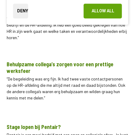
Een belangrijk leermoment
DENY
ALLOW ALL
“Ik ben er trots op dat ik in korte tijd veel heb geleerd over het
bedrijf en de HR-afdeling. Ik heb een goed beeld gekregen van hoe
HR in zijn werk gaat en welke taken en verantwoordelijkheden erbij
horen.”
Behulpzame collega’s zorgen voor een prettige
werksfeer
“De begeleiding was erg fijn. Ik had twee vaste contactpersonen
op de HR-afdeling die me altijd met raad en daad bijstonden. Ook
de andere collega’s waren erg behulpzaam en wilden graag hun
kennis met me delen.”
Stage lopen bij Pentair?
Pentair is een mooi bedrijf met een open en collegiale sfeer. Je kunt