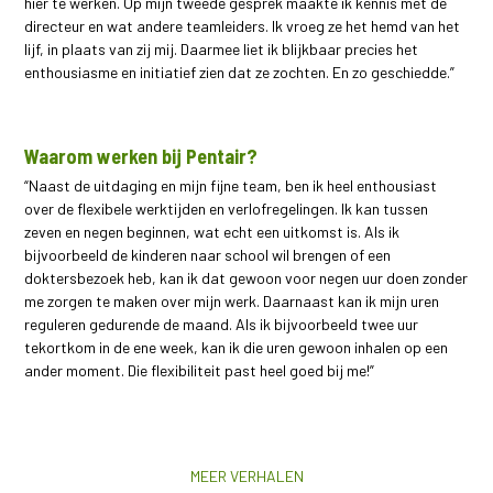
hier te werken. Op mijn tweede gesprek maakte ik kennis met de
directeur en wat andere teamleiders. Ik vroeg ze het hemd van het
lijf, in plaats van zij mij. Daarmee liet ik blijkbaar precies het
enthousiasme en initiatief zien dat ze zochten. En zo geschiedde.”
Waarom werken bij Pentair?
“Naast de uitdaging en mijn fijne team, ben ik heel enthousiast
over de flexibele werktijden en verlofregelingen. Ik kan tussen
zeven en negen beginnen, wat echt een uitkomst is. Als ik
bijvoorbeeld de kinderen naar school wil brengen of een
doktersbezoek heb, kan ik dat gewoon voor negen uur doen zonder
me zorgen te maken over mijn werk. Daarnaast kan ik mijn uren
reguleren gedurende de maand. Als ik bijvoorbeeld twee uur
tekortkom in de ene week, kan ik die uren gewoon inhalen op een
ander moment. Die flexibiliteit past heel goed bij me!”
MEER VERHALEN