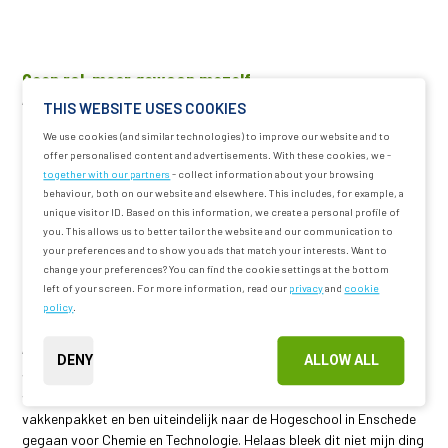
Geen rol, maar gewoon mezelf
“Ik voel me geen Teamleider, maar gewoon mezelf. En als ik dan
THIS WEBSITE USES COOKIES
complimenten krijg van de heren dat ik nu al één met het team ben,
We use cookies (and similar technologies) to improve our website and to
dan voelt dat goed. Het is fijn dat ik me zo snel heb kunnen
offer personalised content and advertisements. With these cookies, we -
aanpassen aan mijn nieuwe werkplek. Meestal duurt het wel even
together with our partners
- collect information about your browsing
om alles eigen te maken, maar ik stel me daarin heel open op. Mijn
behaviour, both on our website and elsewhere. This includes, for example, a
collega’s leren van mij en ik van hen. Het is een kwestie van geven
unique visitor ID. Based on this information, we create a personal profile of
you. This allows us to better tailor the website and our communication to
en nemen.”
your preferences and to show you ads that match your interests. Want to
change your preferences? You can find the cookie settings at the bottom
left of your screen. For more information, read our
privacy
and
cookie
policy
.
Passie voor techniek
“Ik ben begonnen op de MAVO en heb daarna de HAVO afgerond. Ik
DENY
ALLOW ALL
wist niet precies wat ik wilde gaan doen, dus toen heb ik
verschillende beroepskeuzetestjes gedaan. Ik had een exact
vakkenpakket en ben uiteindelijk naar de Hogeschool in Enschede
gegaan voor Chemie en Technologie. Helaas bleek dit niet mijn ding