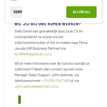
Loontransparantie.
DENY
ALLOW ALL
WIL JIJ BIJ ONS KOMEN WERKEN?
Solliciteren kan gemakkelijk door jouw CV en
motivatiebrief te sturen via het
sollicitatieformulier of het te mailen naar Petra
Jacobs (HR Business Partner) via
NLWINHR@pentair.com
.
Wil je meer informatie over de functie voordat je
solliciteert? Neem dan contact op met onze
Manager Sales Support, John Asbroek, via
telefoonnummer
+ 31 (0)543 547 469
of via
John.asbroek@pentair.com
.
SOLLICITEER DIRECT