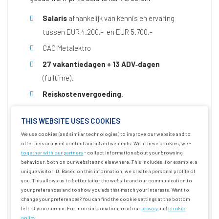
Salaris
afhankelijk van kennis en ervaring
tussen EUR 4.200,- en EUR 5.700,-
CAO Metalektro
27 vakantiedagen + 13 ADV‑dagen
(fulltime).
Reiskostenvergoeding
.
Mogelijkheden voor
training & ontwikkeling
THIS WEBSITE USES COOKIES
Aandacht voor welzijn en gezondheid, gericht
We use cookies (and similar technologies) to improve our website and to
op duurzame inzetbaarheid.
offer personalised content and advertisements. With these cookies, we -
together with our partners
- collect information about your browsing
Flexibele werktijden.
behaviour, both on our website and elsewhere. This includes, for example, a
Betrokken personeelsvereniging en aandacht
unique visitor ID. Based on this information, we create a personal profile of
you. This allows us to better tailor the website and our communication to
voor successen.
your preferences and to show you ads that match your interests. Want to
change your preferences? You can find the cookie settings at the bottom
Pentair staat voor eerlijke en transparante
left of your screen. For more information, read our
privacy
and
cookie
beloning conform de EU richtlijn
policy
.