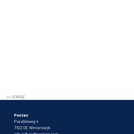
<< VORIGE
Pentair
Parallelweg 4
7102 DE Winterswijk
info.nijhuis@pentair.com