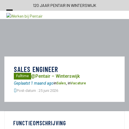
Skip
120 JAAR PENTAIR IN WINTERSWIJK
to
content
SALES ENGINEER
@Pentair – Winterswijk
Fulltime
Geplaatst 1 maand ago
in
Sales
, in
Vacature
Post-datum : 25 juni 2026
FUNCTIEOMSCHRIJVING