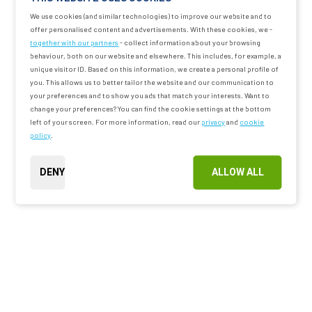
We use cookies (and similar technologies) to improve our website and to
offer personalised content and advertisements. With these cookies, we -
together with our partners
- collect information about your browsing
behaviour, both on our website and elsewhere. This includes, for example, a
unique visitor ID. Based on this information, we create a personal profile of
you. This allows us to better tailor the website and our communication to
your preferences and to show you ads that match your interests. Want to
change your preferences? You can find the cookie settings at the bottom
left of your screen. For more information, read our
privacy
and
cookie
policy
.
DENY
ALLOW ALL