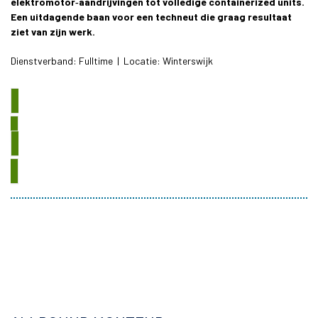
elektromotor‑aandrijvingen tot volledige containerized units.
Een uitdagende baan voor een techneut die graag resultaat
ziet van zijn werk.
Dienstverband: Fulltime | Locatie: Winterswijk
SOLLICITEER DIRECT
BEKIJK ALLE VACATURES