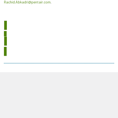
Rachid.Abkadri@pentair.com
.
SOLLICITEER DIRECT
BEKIJK ALLE VACATURES